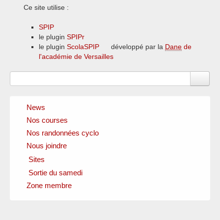
Ce site utilise :
SPIP
le plugin
SPIPr
le plugin
ScolaSPIP
développé par la
Dane
de
l'académie de Versailles
News
Nos courses
Nos randonnées cyclo
Nous joindre
Sites
Sortie du samedi
Clubs amis
Fédérations officielles
Zone membre
Circuits
Instances locales
Sponsors