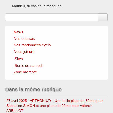
Mathieu, tu vas nous manquer.
News
Nos courses
Nos randonnées cyclo
Nous joindre
Sites
Sortie du samedi
Clubs amis
Fédérations officielles
Zone membre
Circuits
Instances locales
Sponsors
Dans la même rubrique
27 avril 2025 : ARTHONNAY - Une belle place de 3ème pour
Sébastien SIMON et une place de 2ème pour Valentin
ARBILLOT