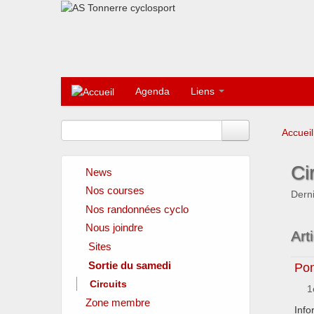
Agenda
Liens
Accueil
Ci
News
Nos courses
Derni
Nos randonnées cyclo
Nous joindre
Art
Sites
Sortie du samedi
Clubs amis
Pon
Fédérations officielles
Circuits
1
Instances locales
Zone membre
Sponsors
Info