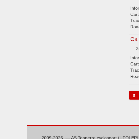
Info
Cart
Trac
Road
Ca 
2
Info
Cart
Trac
Road
0
2009-2026 — AS Tonnerre cyclosport (UFOLEP)