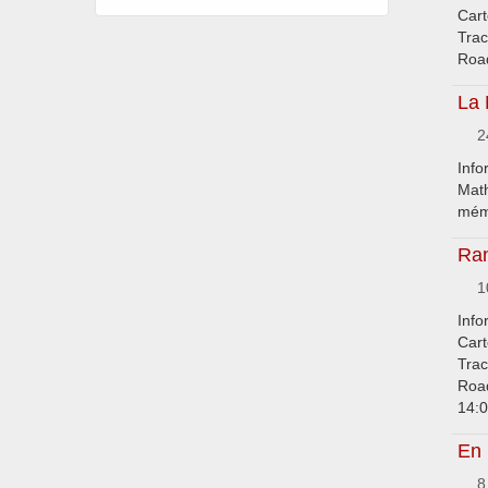
Cart
Trac
Road
La
2
Info
Math
mémo
Ra
10
Info
Cart
Trac
Road
14:0
En 
8