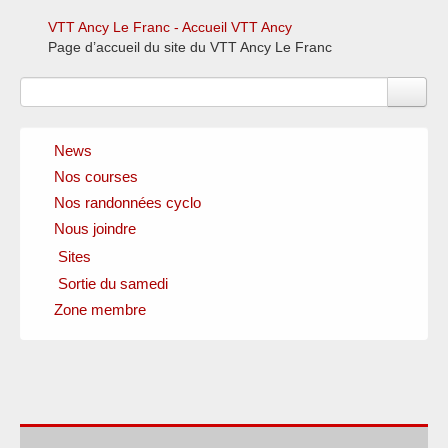
VTT Ancy Le Franc - Accueil VTT Ancy
Page d’accueil du site du VTT Ancy Le Franc
News
Nos courses
Nos randonnées cyclo
Nous joindre
Sites
Sortie du samedi
Clubs amis
Fédérations officielles
Zone membre
Circuits
Instances locales
Sponsors