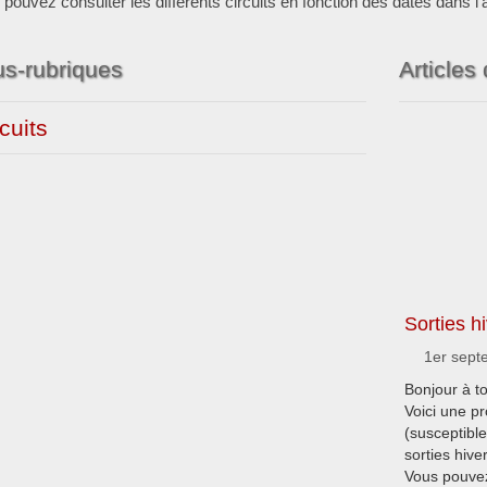
pouvez consulter les différents circuits en fonction des dates dans l’ar
s-rubriques
Articles
cuits
Sorties h
1er sept
Bonjour à t
Voici une pr
(susceptibl
sorties hive
Vous pouvez