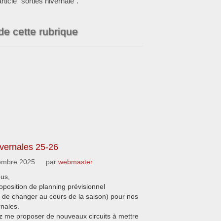
ticle "sorties hivernale".
 de cette rubrique
ivernales 25-26
embre 2025
par
webmaster
ous,
oposition de planning prévisionnel
e de changer au cours de la saison) pour nos
rnales.
 me proposer de nouveaux circuits à mettre