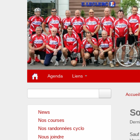
Agenda
Liens
Accueil
So
News
Nos courses
Derni
Nos randonnées cyclo
Sauf 
Nous joindre