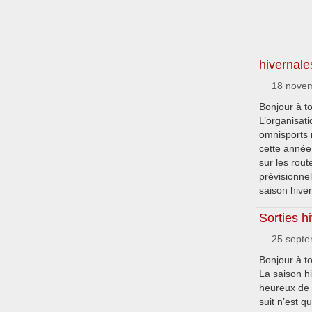
hivernale
18 novem
Bonjour à t
L’organisa
omnisports 
cette anné
sur les rout
prévisionne
saison hiver
Sorties h
25 septe
Bonjour à t
La saison 
heureux de 
suit n’est q