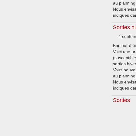
au planning.
Nous envisag
indiqués dan
Sorties h
4 septem
Bonjour à t
Voici une pr
(susceptibl
sorties hive
Vous pouvez
au planning.
Nous envisag
indiqués dan
Sorties