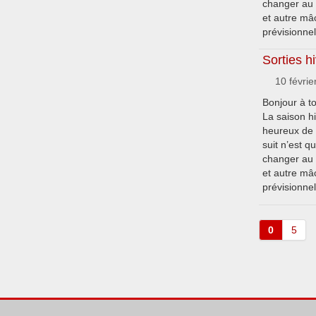
changer au c
et autre mâ
prévisionnels
Sorties h
10 févrie
Bonjour à t
La saison 
heureux de 
suit n’est q
changer au c
et autre mâ
prévisionnels
0
5