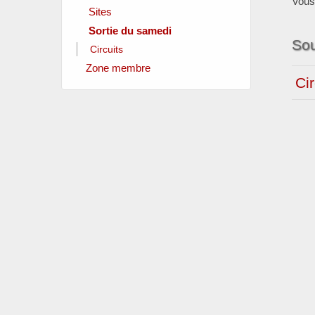
Vous 
Sites
Sortie du samedi
Clubs amis
Sou
Fédérations officielles
Circuits
Instances locales
Zone membre
Sponsors
Cir