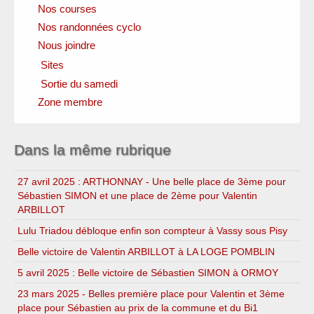
Nos courses
Nos randonnées cyclo
Nous joindre
Sites
Sortie du samedi
Clubs amis
Fédérations officielles
Zone membre
Circuits
Instances locales
Sponsors
Dans la même rubrique
27 avril 2025 : ARTHONNAY - Une belle place de 3ème pour
Sébastien SIMON et une place de 2ème pour Valentin
ARBILLOT
Lulu Triadou débloque enfin son compteur à Vassy sous Pisy
Belle victoire de Valentin ARBILLOT à LA LOGE POMBLIN
5 avril 2025 : Belle victoire de Sébastien SIMON à ORMOY
23 mars 2025 - Belles première place pour Valentin et 3ème
place pour Sébastien au prix de la commune et du Bi1