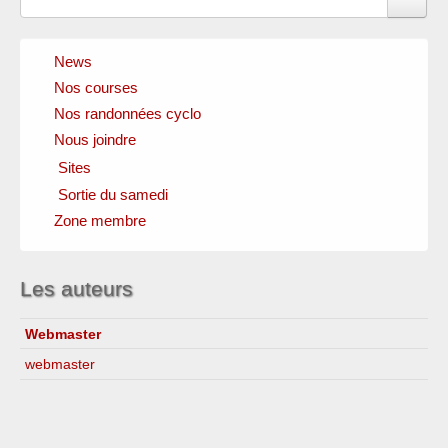
News
Nos courses
Nos randonnées cyclo
Nous joindre
Sites
Sortie du samedi
Clubs amis
Fédérations officielles
Zone membre
Circuits
Instances locales
Sponsors
Les auteurs
Webmaster
webmaster